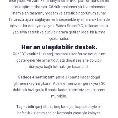
İnce yapısı ve zarif kenarlarıyla SmartRIC, platformundaki en
küçük işitme cihazıdır. Gözlük saplarının şık kıvrımlarından
ilham alan tasarımı, modern ve estetik bir görünüm sunar.
Tarzınıza uyum sağlayan renk seçenekleriyle hem şık hem de
işlevsel bir deneyim yaşatır. Widex SmartRIC, kullanıcı dostu
yapısıyla estetik ve gücü bir araya getiren ideal bir işitme
çözümüdür.
Her an ulaşılabilir destek.
Günü Yükseltin
Hızlı şarj, taşınabilir konfor ve net durum
göstergeleriyle SmartRIC, sizi doğal seslerle dolu bir
dünyaya bağlı tutmak için tasarlandı.
Sadece 4 saatlik
tam şarjla 37 saate kadar doğal
işitmenin keyfini çıkarın. Acele etmeniz mi gerekiyor? 30
dakikalık hızlı şarjla 8 saate kadar kesintisiz ses aktarımı
mümkün.
Taşınabilir şarj
cihazı, beş tam şarj kapasitesiyle bir
haftalık kullanım sağlar. Kompakt yapısıyla kolayca