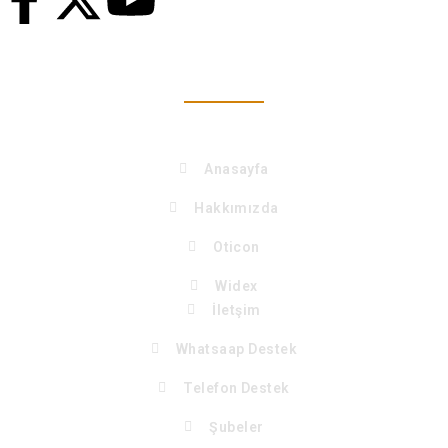
Keşfet
Anasayfa
Hakkımızda
Oticon
Widex
İletşim
Whatsaap Destek
Telefon Destek
Şubeler