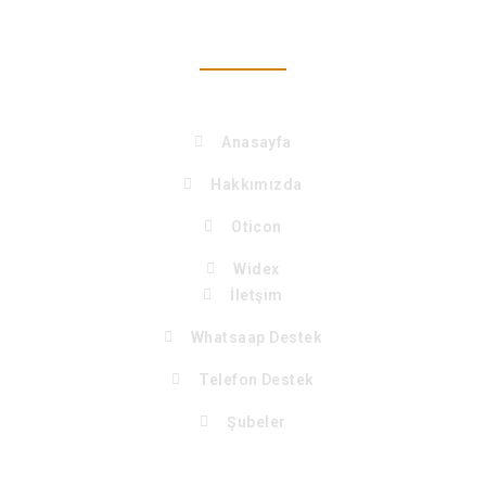
Keşfet
Anasayfa
Hakkımızda
Oticon
Widex
İletşim
Whatsaap Destek
Telefon Destek
Şubeler
MARKALARIMIZ